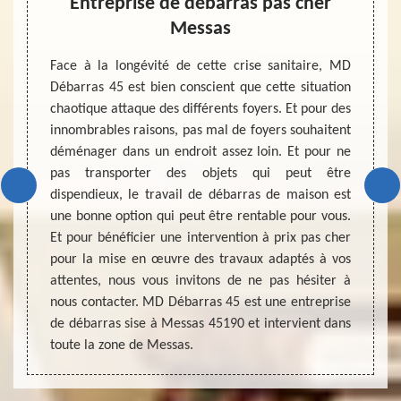
Entreprise de débarras pas cher
Messas
at d’un
Etre u
nçaises
bonne 
Face à la longévité de cette crise sanitaire, MD
ise, le
des t
Débarras 45 est bien conscient que cette situation
 que de
déroul
chaotique attaque des différents foyers. Et pour des
tout en
suffis
innombrables raisons, pas mal de foyers souhaitent
tation,
recycl
déménager dans un endroit assez loin. Et pour ne
noir et
mainte
pas transporter des objets qui peut être
afin de
pouvo
dispendieux, le travail de débarras de maison est
ut être
satisf
une bonne option qui peut être rentable pour vous.
travaux
augmen
Et pour bénéficier une intervention à prix pas cher
ras du
entre
pour la mise en œuvre des travaux adaptés à vos
d’effo
attentes, nous vous invitons de ne pas hésiter à
permet
nous contacter. MD Débarras 45 est une entreprise
réputé
de débarras sise à Messas 45190 et intervient dans
débarr
toute la zone de Messas.