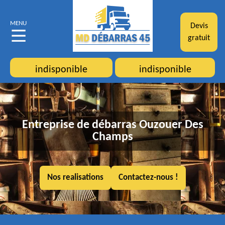
MENU
Devis
gratuit
indisponible
indisponible
Entreprise de débarras Ouzouer Des
Champs
Nos realisations
Contactez-nous !