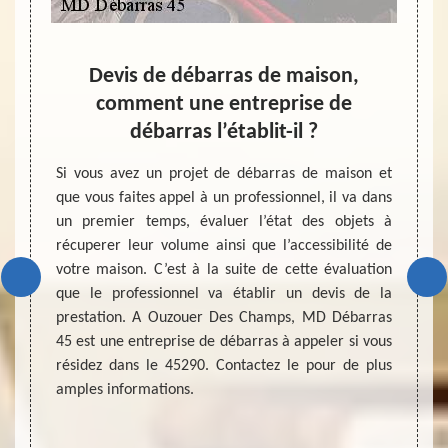
er et
Devis de débarras de maison,
Entr
comment une entreprise de
débarras l’établit-il ?
e pièce
La vie
urant la
d’un n
Si vous avez un projet de débarras de maison et
Pour ne
pour t
que vous faites appel à un professionnel, il va dans
ilité de
des pa
un premier temps, évaluer l’état des objets à
gne sur
recomp
récuperer leur volume ainsi que l’accessibilité de
vailler
pour 
votre maison. C’est à la suite de cette évaluation
’espace
change
que le professionnel va établir un devis de la
ve peut
de réa
prestation. A Ouzouer Des Champs, MD Débarras
juste de
de vou
45 est une entreprise de débarras à appeler si vous
ataire
maison
résidez dans le 45290. Contactez le pour de plus
meilleur
entrep
amples informations.
dérou
grenier