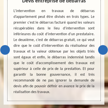
Devis entreprise de débarras
Entr
ave, de
L’intervention en travaux de débarras
tés qui
d’appartement peut être divisés en trois types. Le
Transf
résence
premier c’est le débarras facturé quand les valeurs
de vie 
ert. La
récupérables dans le lieu d’intervention sont
périod
certifié
inférieures du coût d’intervention d’un prestataire.
pas met
lleur
Le deuxième, c’est de débarras gratuit, ce qui veut
votre 
e à la
dire que le coût d’intervention du réalisateur des
l’urge
s, des
travaux et la valeur obtenue par les objets triés
correc
a bonne
sont égaux et enfin, le débarras indemnisé tandis
avec u
Choisir
que le coût d’accomplissement des travaux est
être un
mme le
supérieur à celle de prix de la prestation. Et pour
deman
un lieu
garantir la bonne gouvernance, il est très
profess
sion.
recommandé de ne pas ignorer la demande de
accomp
devis afin de pouvoir définir en avance le prix de la
réalisation des travaux.