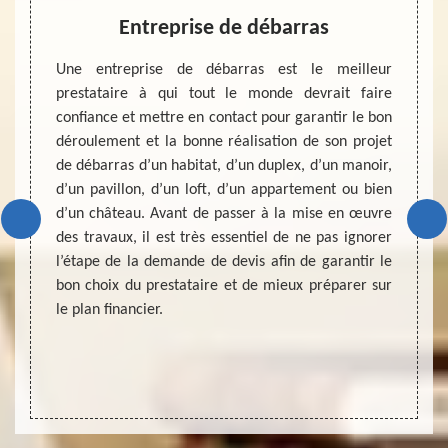
r un
Entreprise de débarras
ent
Une entreprise de débarras est le meilleur
Dans la
prestataire à qui tout le monde devrait faire
existe
et vous
confiance et mettre en contact pour garantir le bon
le bas
ubles ?
déroulement et la bonne réalisation de son projet
leurs 
45, une
de débarras d’un habitat, d’un duplex, d’un manoir,
fiable
 Si les
d’un pavillon, d’un loft, d’un appartement ou bien
de déb
n état,
d’un château. Avant de passer à la mise en œuvre
cave 
it. Les
des travaux, il est très essentiel de ne pas ignorer
d’entr
de ces
l’étape de la demande de devis afin de garantir le
connai
s, vous
bon choix du prestataire et de mieux préparer sur
qualit
ditions
le plan financier.
vous r
à Quiers
presta
passé 