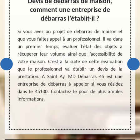
Devis de débarras de maison,
comment une entreprise de
dans la
Durant
débarras l’établit-il ?
e l’air.
appart
este du
ne ces
Si vous avez un projet de débarras de maison et
peuvent
pouvoi
que vous faites appel à un professionnel, il va dans
omme les
rabais
un premier temps, évaluer l’état des objets à
ctement
essaya
récuperer leur volume ainsi que l’accessibilité de
tre eux
pas ma
votre maison. C’est à la suite de cette évaluation
onné et
de réa
que le professionnel va établir un devis de la
afin de
pouvoi
prestation. A Saint Ay, MD Débarras 45 est une
out en
transf
entreprise de débarras à appeler si vous résidez
reste de
devra
dans le 45130. Contactez le pour de plus amples
manoir
informations.