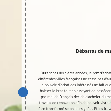
Brisson
Débarras de m
 45 est bien
Durant ces dernières années, le prix d’ach
ts foyers. Et
différentes villes françaises ne cesse pas d’au
ent déménager
le pouvoir d’achat des intéressés ne fait qu
bjets qui peut
baisser le bras tout en essayant de posséder
 bonne option
pas mal de Français décide d’acheter du ma
rvention à prix
travaux de rénovation afin de pouvoir vivre 
ttentes, nous
être transformé selon leurs goûts. Et les tr