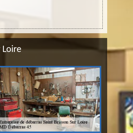
engageme
 Loire