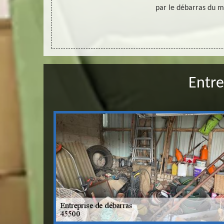
ras 45 est une
par le débarras du m
et intervient
Entre