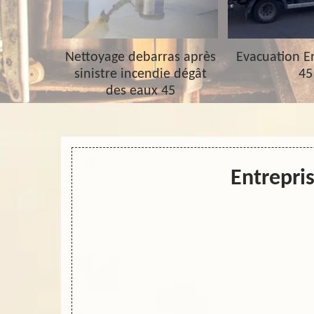
barras 45
Nettoyage debarras après
Evacuation 
sinistre incendie dégât
45
des eaux 45
Entrepris