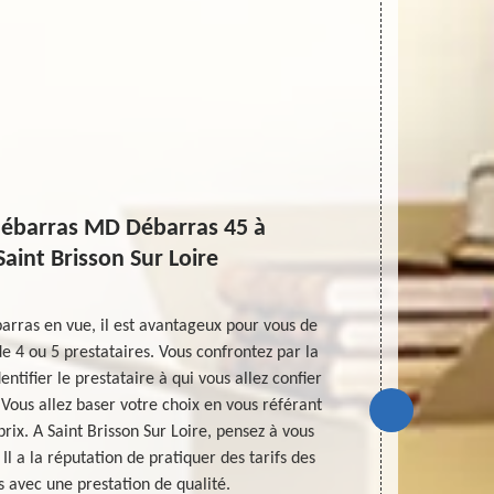
débarras MD Débarras 45 à
Saint Brisson Sur Loire
barras en vue, il est avantageux pour vous de
Un devis est 
 4 ou 5 prestataires. Vous confrontez par la
de débarras d
dentifier le prestataire à qui vous allez confier
duplex, d’un
Vous allez baser votre choix en vous référant
pour fonctio
rix. A Saint Brisson Sur Loire, pensez à vous
de son pro
l a la réputation de pratiquer des tarifs des
budget estima
s avec une prestation de qualité.
de l’inter