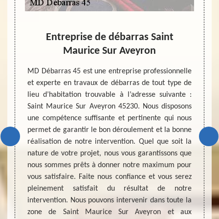
Entreprise de débarras Saint
Ent
Maurice Sur Aveyron
prix de
x de la
MD Débarras 45 est une entreprise professionnelle
Lorsqu
 budget
et experte en travaux de débarras de tout type de
maiso
 doivent
lieu d’habitation trouvable à l’adresse suivante :
inutil
qu’à la
Saint Maurice Sur Aveyron 45230. Nous disposons
aux se
n de la
une compétence suffisante et pertinente qui nous
profes
oser sa
permet de garantir le bon déroulement et la bonne
de ce
us vous
réalisation de notre intervention. Quel que soit la
d’amé
noir et
nature de votre projet, nous vous garantissons que
habita
e en le
nous sommes prêts à donner notre maximum pour
d’une 
z votre
vous satisfaire. Faite nous confiance et vous serez
A Sain
oix.
pleinement satisfait du résultat de notre
une en
intervention. Nous pouvons intervenir dans toute la
débarr
zone de Saint Maurice Sur Aveyron et aux