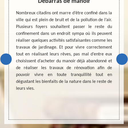
as 45
Débarras de manoir
D
s
Nombreux citadins ont marre d’être confiné dans la
Un dev
ville qui est plein de bruit et de la pollution de l’air.
mise e
 et que
Plusieurs foyers souhaitent passer le reste du
de gre
meubles
confinement dans un endroit sympa où ils peuvent
duplex
 appel à
réaliser quelques activités satisfaisantes comme les
d’un 
ire les
travaux de jardinage. Et pour vivre correctement
connai
é aussi
tout en réalisant leurs rêves, pas mal d’entre eux
de son 
é, vous
choisissent d’acheter du manoir déjà abandonné et
et éga
appel à
de réaliser les travaux de rénovation afin de
bon d
au, MD
pouvoir vivre en toute tranquillité tout en
l’inter
férence
dégustant les bienfaits de la nature dans le reste de
et aus
actez-le
leurs vies.
débarr
entrepr