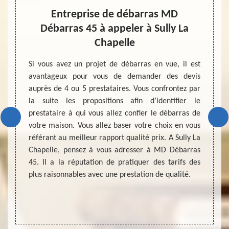
as
Entreprise de débarras MD
En
Débarras 45 à appeler à Sully La
pour la
Chapelle
maison,
Chers 
n, d’un
alento
Si vous avez un projet de débarras en vue, il est
 s’agit
siégé
avantageux pour vous de demander des devis
 faire
entrep
auprès de 4 ou 5 prestataires. Vous confrontez par
ssement
débarr
la suite les propositions afin d’identifier le
 travaux
habita
prestataire à qui vous allez confier le débarras de
ntir le
des éq
votre maison. Vous allez baser votre choix en vous
ion de
nous
référant au meilleur rapport qualité prix. A Sully La
uitement
accomp
Chapelle, pensez à vous adresser à MD Débarras
ojet de
vous s
45. Il a la réputation de pratiquer des tarifs des
par une
d’un ha
plus raisonnables avec une prestation de qualité.
nous d
réalisa