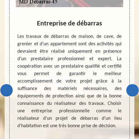
d en
Entreprise de débarras
Entr
Les travaux de débarras de maison, de cave, de
grenier et d’un appartement sont des activités qui
e votre
Un tra
devraient être réalisé uniquement en présence
objets
généra
d’un prestataire professionnel et expert. La
e appel
de la 
coopération avec un prestataire qualifié et certifié
ras. Ce
de via
vous permet de garantir le meilleur
èvement
sommes
accomplissement de votre projet grâce à la
isagez
cela 
suffisance des matériels nécessaires, des
rendre
possib
équipements de protection ainsi que de la bonne
ervices
durant 
connaissance du réalisateur des travaux. Choisir
renier.
du re
une entreprise professionnelle comme le
 45 est
correc
réalisateur d’un projet de débarras d’un lieu
pour un
des be
d’habitation est une très bonne prise de décision.