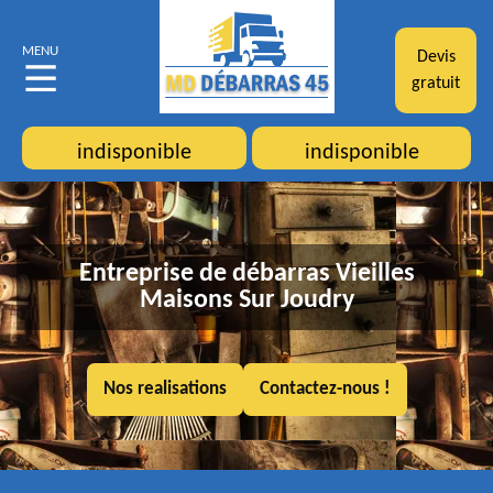
MENU
Devis
gratuit
indisponible
indisponible
Entreprise de débarras Vieilles
Maisons Sur Joudry
Nos realisations
Contactez-nous !