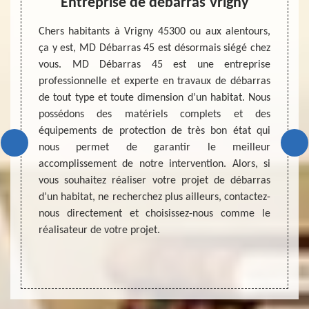
ison
Entreprise de débarras Vrigny
Entr
 passage
Chers habitants à Vrigny 45300 ou aux alentours,
t aussi
ça y est, MD Débarras 45 est désormais siégé chez
Transf
t d’une
vous. MD Débarras 45 est une entreprise
de vie 
uvenirs
professionnelle et experte en travaux de débarras
périod
ur aller
de tout type et toute dimension d’un habitat. Nous
pas met
ent, il
possédons des matériels complets et des
votre 
d votre
équipements de protection de très bon état qui
l’urge
rras de
nous permet de garantir le meilleur
correc
éaliser
accomplissement de notre intervention. Alors, si
avec u
nnel et
vous souhaitez réaliser votre projet de débarras
être un
ébarras
d’un habitat, ne recherchez plus ailleurs, contactez-
deman
nous directement et choisissez-nous comme le
profess
réalisateur de votre projet.
accomp