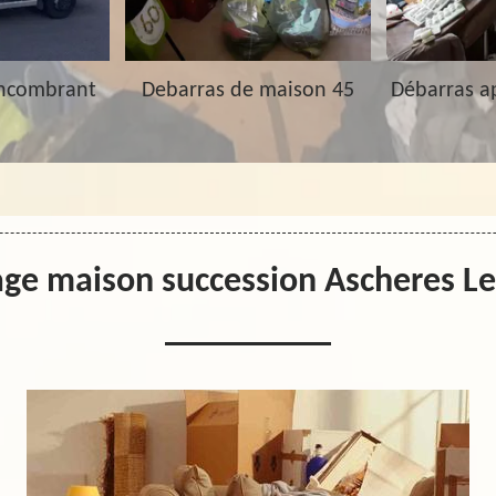
Encombrant
Debarras de maison 45
Débarras a
dage maison succession Ascheres L