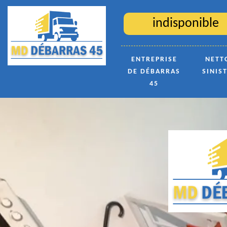
indisponible
ENTREPRISE
NETT
DE DÉBARRAS
SINIS
45