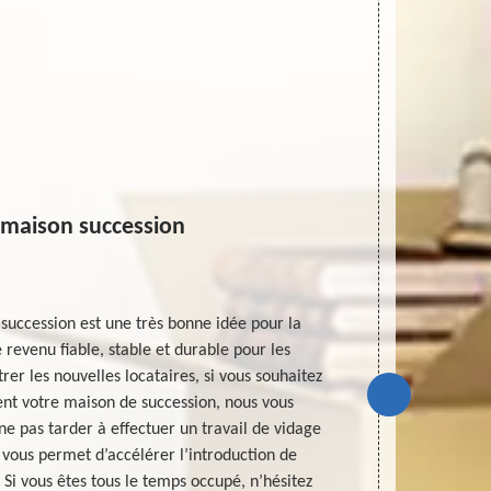
 maison succession
succession est une très bonne idée pour la
Transforme
revenu fiable, stable et durable pour les
succession de
trer les nouvelles locataires, si vous souhaitez
la pression de
ent votre maison de succession, nous vous
vous reco
pas tarder à effectuer un travail de vidage
d’interven
 vous permet d’accélérer l’introduction de
innombrables 
 Si vous êtes tous le temps occupé, n’hésitez
votre servi