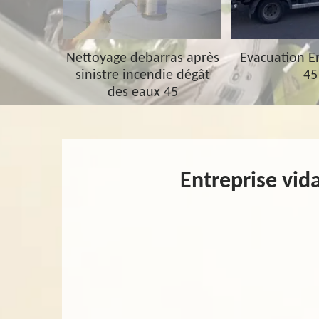
barras 45
Nettoyage debarras après
Evacuation 
sinistre incendie dégât
45
des eaux 45
Entreprise vi