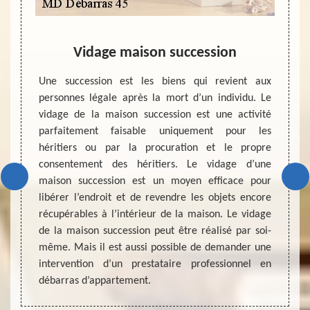
ion
Vidage maison succession
V
nt des
Une succession est les biens qui revient aux
Le vid
Demande
personnes légale après la mort d’un individu. Le
comme 
tériels
vidage de la maison succession est une activité
l’avan
 et des
parfaitement faisable uniquement pour les
la fam
arantir
héritiers ou par la procuration et le propre
empêc
ion des
consentement des héritiers. Le vidage d’une
presta
mmander
maison succession est un moyen efficace pour
satisfa
ataire
libérer l’endroit et de revendre les objets encore
profes
 vidage
récupérables à l’intérieur de la maison. Le vidage
sachez
asser à
de la maison succession peut être réalisé par soi-
mise e
 pas de
même. Mais il est aussi possible de demander une
maison
intervention d’un prestataire professionnel en
prestat
débarras d’appartement.