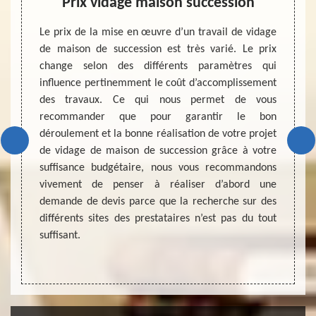
son
Prix vidage maison succession
Conf
pr
Le prix de la mise en œuvre d’un travail de vidage
de maison de succession est très varié. Le prix
onnelle
change selon des différents paramètres qui
ison de
À la s
influence pertinemment le coût d’accomplissement
y 45340.
débarr
des travaux. Ce qui nous permet de vous
fisante
MD Déb
recommander que pour garantir le bon
eilleur
de mai
déroulement et la bonne réalisation de votre projet
es à la
trier 
de vidage de maison de succession grâce à votre
tion de
qui pe
suffisance budgétaire, nous vous recommandons
ession,
êtes d
vivement de penser à réaliser d’abord une
est la
Débarr
demande de devis parce que la recherche sur des
nfiance
service
différents sites des prestataires n’est pas du tout
maximum
suffisant.