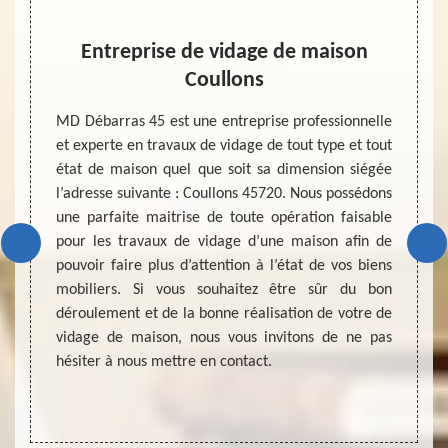
on
Entreprise de vidage de maison
V
Coullons
u faire
Le vid
travail
comme 
MD Débarras 45 est une entreprise professionnelle
ent, la
l’avan
et experte en travaux de vidage de tout type et tout
occuper
la fam
état de maison quel que soit sa dimension siégée
mandons
empêc
l’adresse suivante : Coullons 45720. Nous possédons
emande
presta
une parfaite maitrise de toute opération faisable
nnel en
satisfa
pour les travaux de vidage d’une maison afin de
 vidage
profes
pouvoir faire plus d’attention à l’état de vos biens
à votre
sachez
mobiliers. Si vous souhaitez être sûr du bon
boucler
mise e
déroulement et de la bonne réalisation de votre de
 passer
maison
vidage de maison, nous vous invitons de ne pas
et.
prestat
hésiter à nous mettre en contact.