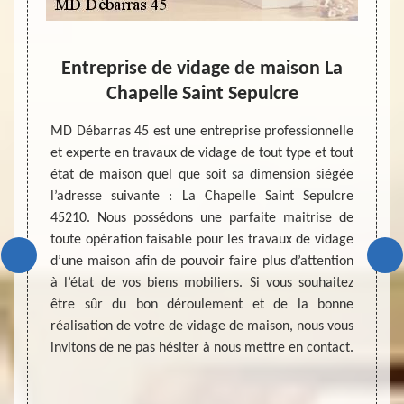
MD
Entreprise de vidage de maison La
as
Chapelle Saint Sepulcre
La mo
roche
traumat
MD Débarras 45 est une entreprise professionnelle
malgré
et experte en travaux de vidage de tout type et tout
seule o
état de maison quel que soit sa dimension siégée
édé, le
une me
l’adresse suivante : La Chapelle Saint Sepulcre
pour se
le pla
45210. Nous possédons une parfaite maitrise de
 proche
action
toute opération faisable pour les travaux de vidage
ras 45,
très b
d’une maison afin de pouvoir faire plus d’attention
ter. Ce
peuve
à l’état de vos biens mobiliers. Si vous souhaitez
jets qui
innomb
être sûr du bon déroulement et de la bonne
t pas et
biens 
réalisation de votre de vidage de maison, nous vous
barras
trava
invitons de ne pas hésiter à nous mettre en contact.
e Saint
faisabl
nnel en
 telle