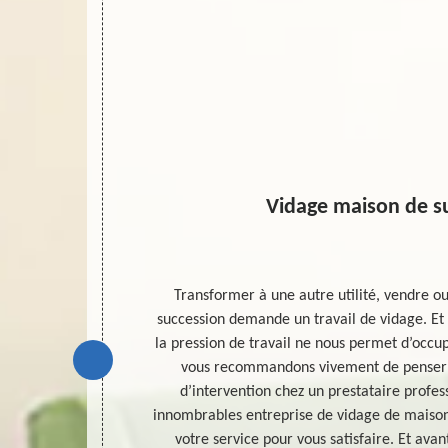
Vidage maison de s
n peut être
Transformer à une autre utilité, vendre o
ui viennent de
succession demande un travail de vidage. Et
nt d’agir, nous
la pression de travail ne nous permet d’occup
 professionnel
vous recommandons vivement de penser
ille sur le
d’intervention chez un prestataire profes
éterminant le
innombrables entreprise de vidage de maison
es travaux à
votre service pour vous satisfaire. Et ava