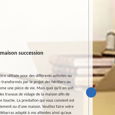
 maison succession
re utilisée pour des différents activités ou
Les travaux 
le transformés par le projet des héritiers ou
accomplir
me une pièce de vie. Mais quoi qu’il en soit,
suffisants p
r des travaux de vidage de la maison afin de
complet pou
e touche. La prestation qui vous convient est
travaux. Cela
tement ou d’une maison. Veuillez faire votre
un prestatair
 débarras adapté à vos attentes ainsi qu’aux
maison de suc