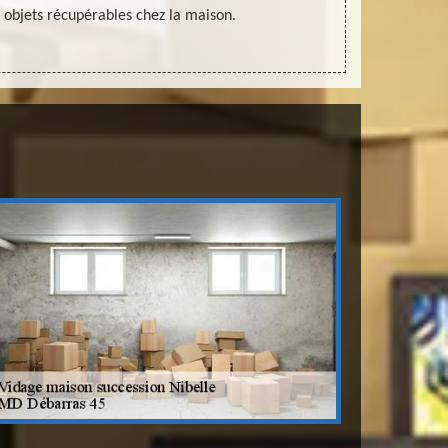
s objets récupérables chez la maison.
n’ou