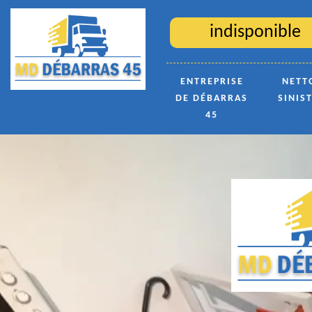
indisponible
ENTREPRISE
NETT
DE DÉBARRAS
SINIS
45