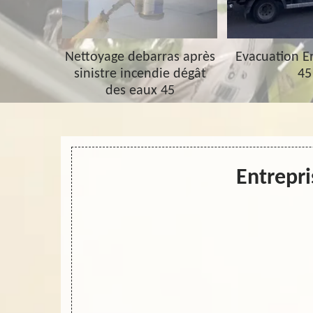
barras 45
Nettoyage debarras après
Evacuation 
sinistre incendie dégât
45
des eaux 45
Entrepri