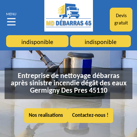
MENU
Devis
gratuit
indisponible
indisponible
Entreprise de nettoyage débarras
après sinistre incendie dégât des eaux
Germigny Des Pres 45110
Nos realisations
Contactez-nous !