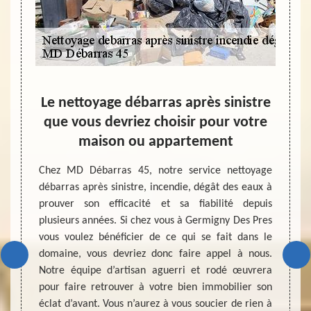
ité
Le nettoyage débarras après sinistre
e
que vous devriez choisir pour votre
dé
maison ou appartement
dé
ellent
vaux de
Chez MD Débarras 45, notre service nettoyage
 sommes
débarras après sinistre, incendie, dégât des eaux à
C’est
ttoyage
prouver son efficacité et sa fiabilité depuis
danger
s eaux,
plusieurs années. Si chez vous à Germigny Des Pres
peut 
l ou un
vous voulez bénéficier de ce qui se fait dans le
d’inte
 outils
domaine, vous devriez donc faire appel à nous.
même n
x de ce
Notre équipe d’artisan aguerri et rodé œuvrera
à nett
s leurs
pour faire retrouver à votre bien immobilier son
ce soi
années.
éclat d’avant. Vous n’aurez à vous soucier de rien à
ou enc