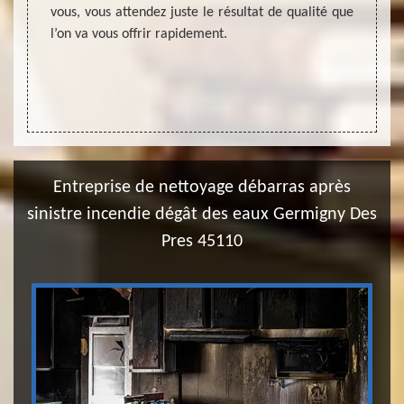
e en la
vous, vous attendez juste le résultat de qualité que
chacun
l’on va vous offrir rapidement.
sollici
pour s
45110,
Débarr
Entreprise de nettoyage débarras après
sinistre incendie dégât des eaux Germigny Des
Pres 45110