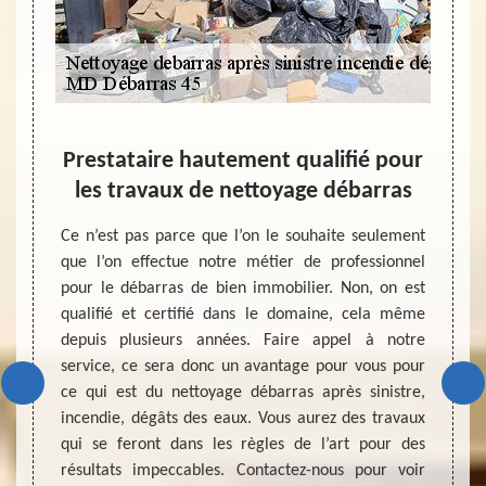
 un
Prestataire hautement qualifié pour
Vide
s un
les travaux de nettoyage débarras
Ce n’est pas parce que l’on le souhaite seulement
Que ce
que l’on effectue notre métier de professionnel
eaux, 
aux, il
pour le débarras de bien immobilier. Non, on est
de cho
afin de
qualifié et certifié dans le domaine, cela même
maiso
u. Pour
depuis plusieurs années. Faire appel à notre
pouvoir
ionnelle
service, ce sera donc un avantage pour vous pour
nécess
ion. Un
ce qui est du nettoyage débarras après sinistre,
mettr
maison,
incendie, dégâts des eaux. Vous aurez des travaux
indisp
celui à
qui se feront dans les règles de l’art pour des
travau
ravaux.
résultats impeccables. Contactez-nous pour voir
les ef
r et le