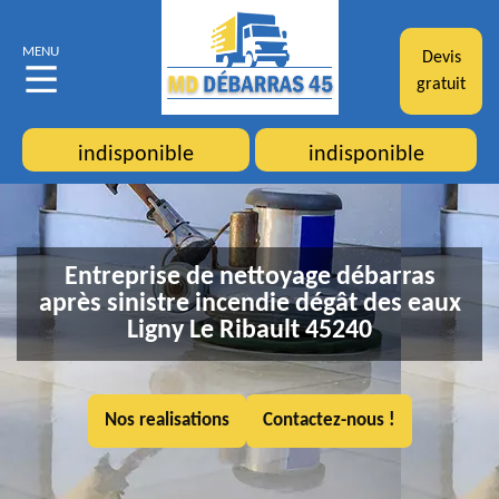
MENU
Devis
gratuit
indisponible
indisponible
Entreprise de nettoyage débarras
après sinistre incendie dégât des eaux
Ligny Le Ribault 45240
Nos realisations
Contactez-nous !