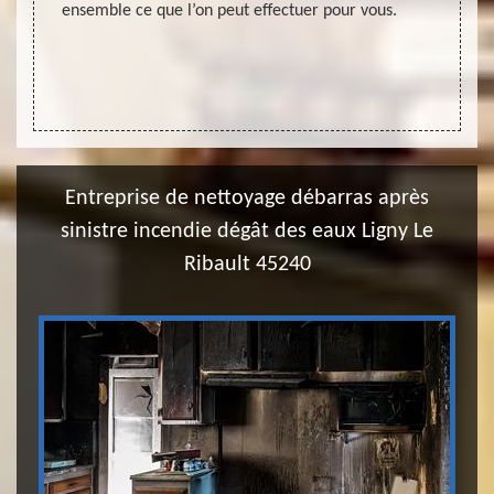
ensemble ce que l’on peut effectuer pour vous.
Raiso
ébarras
interve
Ligny Le
hension
Entreprise de nettoyage débarras après
sinistre incendie dégât des eaux Ligny Le
Ribault 45240