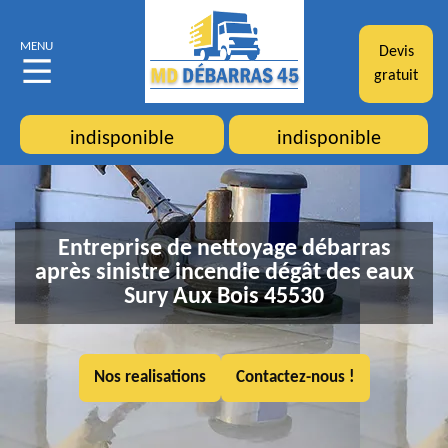
MENU
Devis
gratuit
indisponible
indisponible
Entreprise de nettoyage débarras
après sinistre incendie dégât des eaux
Sury Aux Bois 45530
Nos realisations
Contactez-nous !