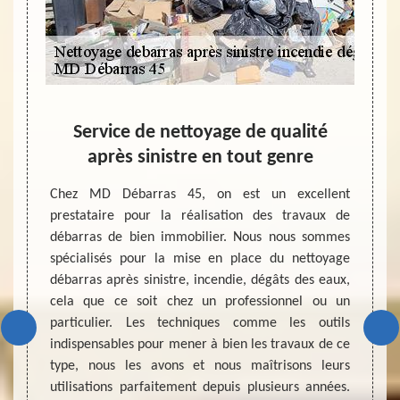
us
Service de nettoyage de qualité
Ce 
après sinistre en tout genre
nett
gât des
Chez MD Débarras 45, on est un excellent
C’est 
 bonnes
prestataire pour la réalisation des travaux de
apport
et pour
débarras de bien immobilier. Nous nous sommes
ceux q
t faire
spécialisés pour la mise en place du nettoyage
lorsqu
s voulez
débarras après sinistre, incendie, dégâts des eaux,
d’être
aire au
cela que ce soit chez un professionnel ou un
servic
z faire
particulier. Les techniques comme les outils
nettoy
qui est
indispensables pour mener à bien les travaux de ce
des ea
ion de
type, nous les avons et nous maîtrisons leurs
choix é
s d’une
utilisations parfaitement depuis plusieurs années.
de déb