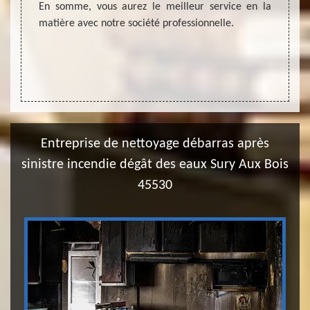
t parce
En somme, vous aurez le meilleur service en la
Sury 
tain de
matière avec notre société professionnelle.
mainte
Entreprise de nettoyage débarras après
sinistre incendie dégât des eaux Sury Aux Bois
45530