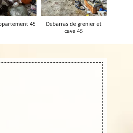
ppartement 45
Débarras de grenier et
Vidage 
cave 45