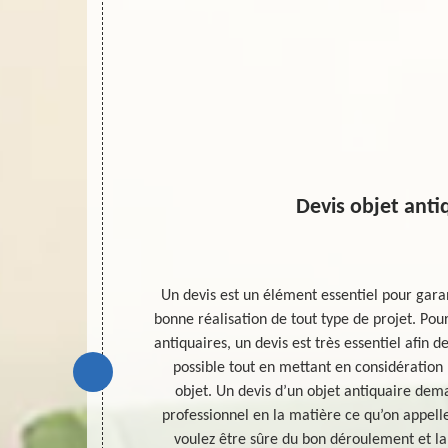
Devis objet anti
des meubles
Un devis est un élément essentiel pour gara
n d’un résultat
bonne réalisation de tout type de projet. Pou
e attendu pour
antiquaires, un devis est très essentiel afin d
ez vendre ou
possible tout en mettant en considération 
er la demande
objet. Un devis d’un objet antiquaire d
barras 45 peut
professionnel en la matière ce qu’on appelle
pérer avec un
voulez être sûre du bon déroulement et la