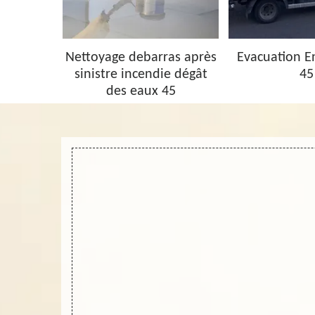
barras 45
Nettoyage debarras après
Evacuation 
sinistre incendie dégât
45
des eaux 45