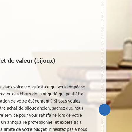
et de valeur (bijoux)
dans votre vie, qu’est-ce qui vous empêche
MD Débarras
porter des bijoux de l’antiquité qui peut être
l’adresse 
ation de votre évènement ? Si vous voulez
suffisante e
otre achat de bijoux ancien, sachez que nous
de notre i
 service pour vous satisfaire lors de votre
souhaitez ven
un antiquaire professionnel et expert sis à
notre prest
a limite de votre budget, n’hésitez pas à nous
directemen