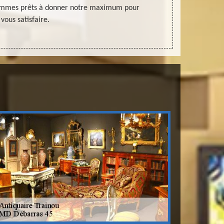
sommes prêts à donner notre maximum pour
qualité de 
vous satisfaire.