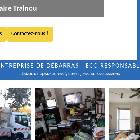
aire Trainou
s
Contactez-nous !
ENTREPRISE DE DÉBARRAS , ECO RESPONSABL
Débarras appartement, cave, grenier, successions