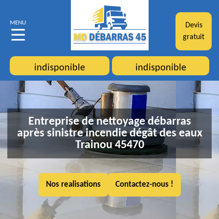
MENU
Devis
gratuit
indisponible
indisponible
Entreprise de nettoyage débarras
après sinistre incendie dégât des eaux
Trainou 45470
Nos realisations
Contactez-nous !