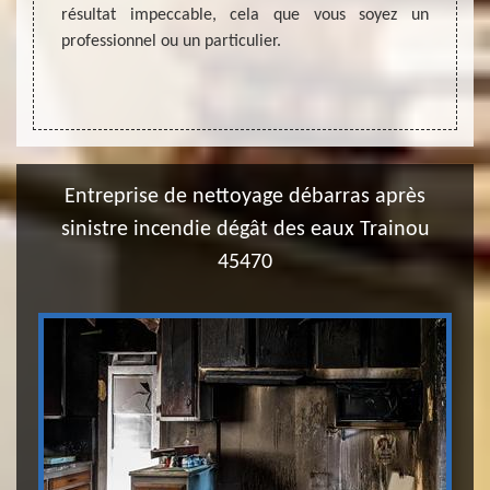
jouir 
manière
résultat impeccable, cela que vous soyez un
passag
professionnel ou un particulier.
Entreprise de nettoyage débarras après
sinistre incendie dégât des eaux Trainou
45470