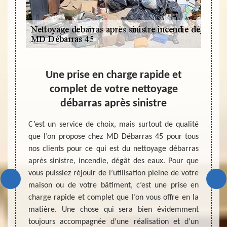
 de
Une prise en charge rapide et
Les 
rès
complet de votre nettoyage
débarras après sinistre
Même p
on prop
tion de
C’est un service de choix, mais surtout de qualité
les pl
ébarras
que l’on propose chez MD Débarras 45 pour tous
pour d
ux. Peu
nos clients pour ce qui est du nettoyage débarras
l’on v
ue l’on
après sinistre, incendie, dégât des eaux. Pour que
débarr
quelque
vous puissiez réjouir de l’utilisation pleine de votre
ceux s
lité de
maison ou de votre bâtiment, c’est une prise en
perfo
ment ou
charge rapide et complet que l’on vous offre en la
réalis
 Ce que
matière. Une chose qui sera bien évidemment
d’assu
rmettre
toujours accompagnée d’une réalisation et d’un