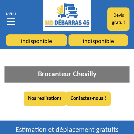
MENU
Devis
gratuit
indisponible
indisponible
Brocanteur Chevilly
Nos realisations
Contactez-nous !
Estimation et déplacement gratuits