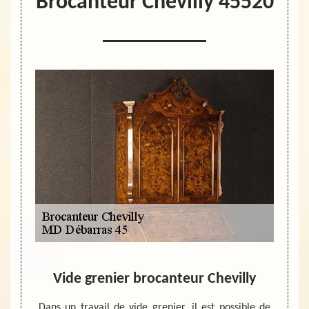
Brocanteur Chevilly 45520
Vide grenier brocanteur Chevilly
ose une
Dans un travail de vide grenier, il est possible de
Un bro