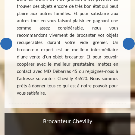
e vente
trouver des objets encore de très bon état qui peut
des ob
herché,
plaire aux autres familles. Et pour satisfaire aux
partic
ous avez
autres tout en vous faisant plaisir en gagnant une
condit
friper,
somme assez considérable, nous vous
par so
iter à
recommandons vivement de brocanter vos objets
mais a
e votre
récupérables durant votre vide grenier. Un
objet
pour le
brocanteur expert est un meilleur intermédiaire
vulné
 pas de
d’une vente d’un objet brocanter. Et pour pouvoir
habitat
Osez la
coopérer avec le meilleur prestataire, mettez en
manif
r votre
contact avec MD Débarras 45 ou rejoignez-nous à
rendr
l’adresse suivante : Chevilly 45520. Nous sommes
permet 
prêts à donner tous ce qui est à notre pouvoir pour
vous satisfaire.
Brocanteur Chevilly