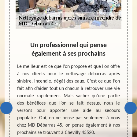
tre :
Un professionnel qui pense
No
e
également à ses prochains
vo
u savon,
Le meilleur est ce que l’on propose et que l’on offre
’est un
à nos clients pour le nettoyage débarras après
Nous m
vention
sinistre, incendie, dégât des eaux. C’est ce que l’on
servic
té bien
fait afin d’aider tout un chacun à retrouver une vie
après 
écurisé
normale rapidement. Mais sachez qu’une partie
import
vaux de
des bénéfices que l’on se fait dessus, nous le
vous p
 cas de
versons pour apporter une aide au secours
chose 
évacuer
populaire. Oui, on ne pense pas seulement à nous
votre 
t biens
chez MD Débarras 45, on pense également à nos
encore
n comme
prochains se trouvant à Chevilly 45520.
l’on v