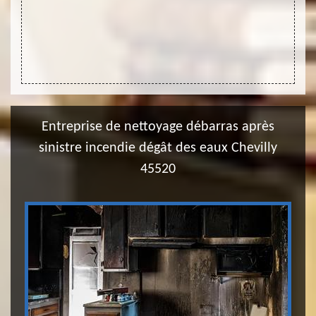
locaux,
d’user
e en la
possib
offre à
Entreprise de nettoyage débarras après
sinistre incendie dégât des eaux Chevilly
45520