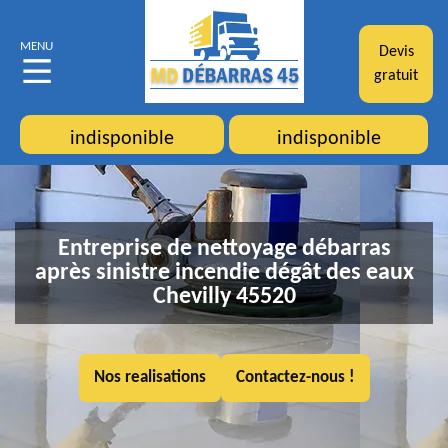
MENU
Devis
gratuit
indisponible
indisponible
Entreprise de nettoyage débarras
après sinistre incendie dégât des eaux
Chevilly 45520
Nos realisations
Contactez-nous !