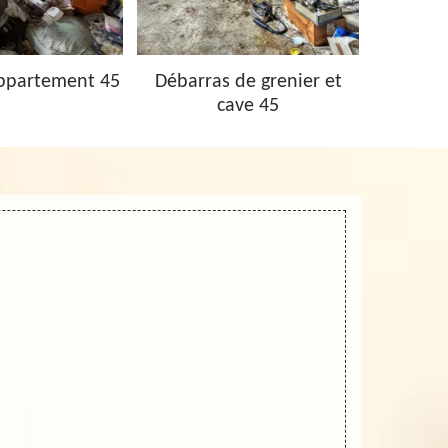
ppartement 45
Débarras de grenier et
Vidage 
cave 45