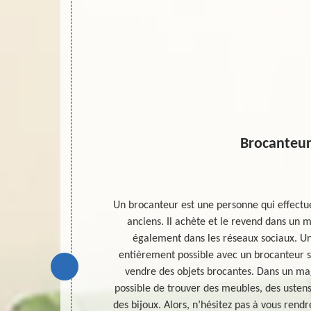
Brocanteu
ion des objets
Un brocanteur est une personne qui effectue
vailler sur
anciens. Il achète et le revend dans un 
n. Et cela peut
également dans les réseaux sociaux. U
ent sur la
entièrement possible avec un brocanteur s
ous vous
vendre des objets brocantes. Dans un mag
bjets brocantes
possible de trouver des meubles, des ustens
ut vous offrir
des bijoux. Alors, n’hésitez pas à vous rend