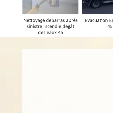
barras 45
Nettoyage debarras après
Evacuation 
sinistre incendie dégât
45
des eaux 45