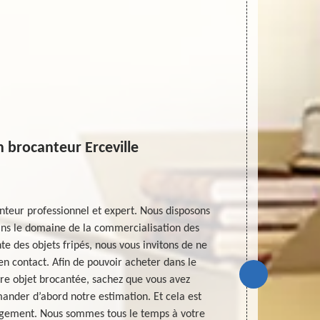
 brocanteur Erceville
teur professionnel et expert. Nous disposons
Un brocanteur
ns le domaine de la commercialisation des
pertinente 
te des objets fripés, nous vous invitons de ne
particulièreme
en contact. Afin de pouvoir acheter dans le
d’acheter de
tre objet brocantée, sachez que vous avez
mettre en co
ander d’abord notre estimation. Et cela est
pas du temps
ngagement. Nous sommes tous le temps à votre
faire votre p