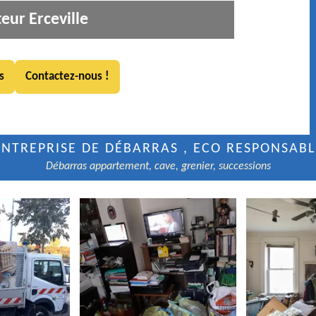
eur Erceville
s
Contactez-nous !
ENTREPRISE DE DÉBARRAS , ECO RESPONSABL
Débarras appartement, cave, grenier, successions