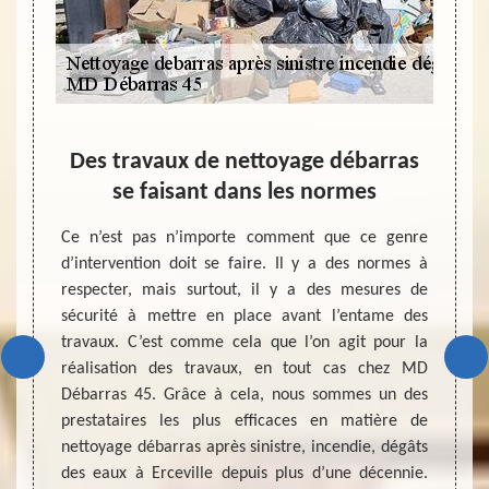
ilier
Des travaux de nettoyage débarras
Le t
se faisant dans les normes
gât des
Ce n’est pas n’importe comment que ce genre
Ce n’e
chet et
d’intervention doit se faire. Il y a des normes à
peut c
ans une
respecter, mais surtout, il y a des mesures de
nettoy
ant de
sécurité à mettre en place avant l’entame des
des ea
, il est
travaux. C’est comme cela que l’on agit pour la
mais a
il faut
réalisation des travaux, en tout cas chez MD
sécuri
curité
Débarras 45. Grâce à cela, nous sommes un des
indisp
ion des
prestataires les plus efficaces en matière de
presta
5, nous
nettoyage débarras après sinistre, incendie, dégâts
débarr
ssible.
des eaux à Erceville depuis plus d’une décennie.
bâtime