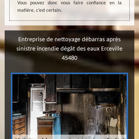
de nos
Vous pouvez donc nous faire confiance en la
est un
alité.
matière, c’est certain.
capaci
Entreprise de nettoyage débarras après
sinistre incendie dégât des eaux Erceville
45480