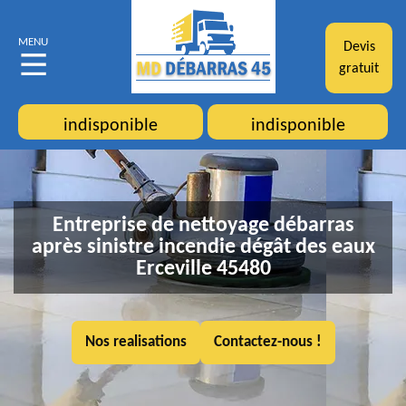
MENU
Devis
gratuit
indisponible
indisponible
Entreprise de nettoyage débarras
après sinistre incendie dégât des eaux
Erceville 45480
Nos realisations
Contactez-nous !