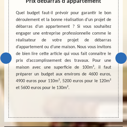
as
Prix débarras d’appartement
Ent
ébarras
Quel budget faut-il prévoir pour garantir le bon
Une ma
e ou un
déroulement et la bonne réalisation d’un projet de
passer 
enser à
débarras d’un appartement ? Si vous souhaitez
pour p
vis. La
engager une entreprise professionnelle comme le
droit 
rise de
réalisateur de votre projet de débarras
des sa
vre des
d’appartement ou d’une maison. Nous vous invitons
transf
re. Une
de bien lire cette article qui vous fait connaitre le
une cr
s d’une
prix d’accomplissement des travaux. Pour une
vous c
hez une
maison avec une superficie de 100m², il faut
du rôl
s de la
préparer un budget aux environs de 4600 euros,
que l
itement
4900 euros pour 110m², 5200 euros pour le 120m²
incont
et 5600 euros pour le 130m².
déroul
avec u