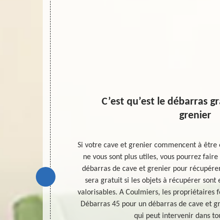
r
C’est qu’est le débarras gr
grenier
on de
Si votre cave et grenier commencent à être
ier. Afin de
ne vous sont plus utiles, vous pourrez fair
n matière de
débarras de cave et grenier pour récupérer 
ans le lieu
sera gratuit si les objets à récupérer sont
au de salubrité
valorisables. A Coulmiers, les propriétaires
 en assurant
Débarras 45 pour un débarras de cave et gre
t des travaux
qui peut intervenir dans to