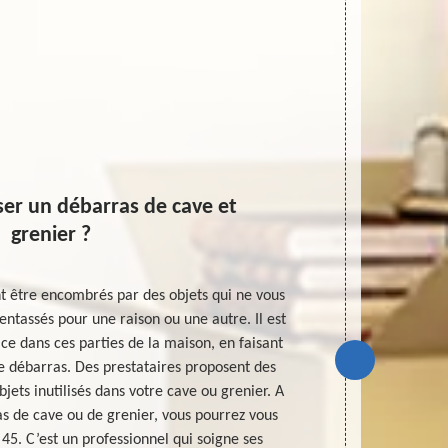
ser un débarras de cave et
U
grenier ?
déména
nt être encombrés par des objets qui ne vous
Si vous ave
entassés pour une raison ou une autre. Il est
premier te
ce dans ces parties de la maison, en faisant
grenier. Dans 
e débarras. Des prestataires proposent des
va factu
jets inutilisés dans votre cave ou grenier. A
l’accessibi
s de cave ou de grenier, vous pourrez vous
déménagement
5. C’est un professionnel qui soigne ses