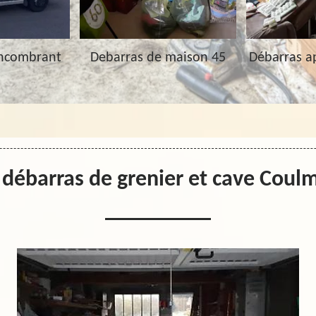
Encombrant
Debarras de maison 45
Débarras a
 débarras de grenier et cave Coul