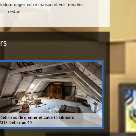
s endommager votre maison et vos meubles
restant.
rs