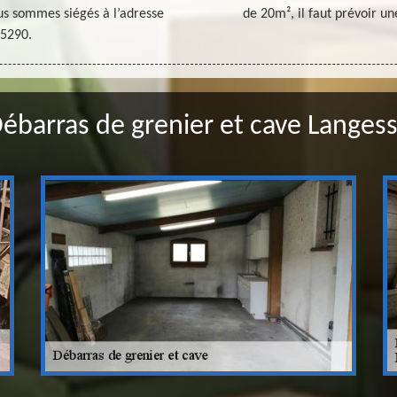
us sommes siégés à l’adresse
de 20m², il faut prévoir 
45290.
ébarras de grenier et cave Langes