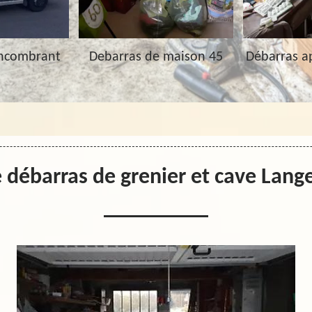
Encombrant
Debarras de maison 45
Débarras a
e débarras de grenier et cave Lang