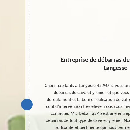
enier
Entreprise de débarras de
Langesse
te en travaux
Chers habitants à Langesse 45290, si vous pro
nce suffisante
débarras de cave et grenier et que vous 
mplissement de
déroulement et la bonne réalisation de votr
ur un débarras
coût d’intervention très élevé, nous vous inv
rotection nous
contacter. MD Débarras 45 est une entrep
n priorisant
débarras de tout type de cave et grenier. 
lle de Langesse
suffisante et pertinente qui nous perme