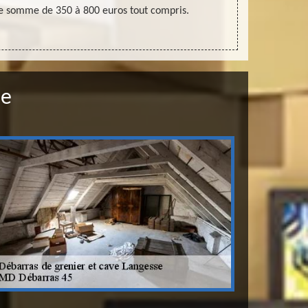
une somme de 350 à 800 euros tout compris.
effectuer un
se