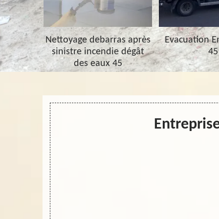
barras 45
Nettoyage debarras après
Evacuation 
sinistre incendie dégât
45
des eaux 45
Entrepris