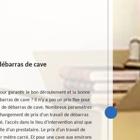
débarras de cave
pour garantir le bon déroulement et la bonne
Le débarras 
barras de cave ? Il n’y a pas un prix fixe pour
uniquement en
il de débarras de cave. Nombreux paramètres
de garantir v
changement de prix d’un travail de débarras
réaliser d’
 l’accès dans le lieu d’intervention ainsi que
vous intéres
le d’un prestataire. Le prix d’un travail de
grenier est f
ar mètre carré. Et pour une cave aux environs
45 est un pres