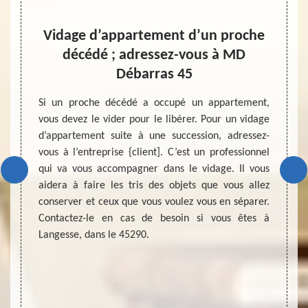
Vidage d’appartement d’un proche
P
décédé ; adressez-vous à MD
ent aux
Le pri
Débarras 45
idu. Le
de mai
ctivité
chang
Si un proche décédé a occupé un appartement,
ur les
influe
vous devez le vider pour le libérer. Pour un vidage
 propre
des t
d’appartement suite à une succession, adressez-
 d’une
reco
vous à l’entreprise {client]. C’est un professionnel
ce pour
déroul
qui va vous accompagner dans le vidage. Il vous
 encore
de vid
aidera à faire les tris des objets que vous allez
 vidage
suffis
conserver et ceux que vous voulez vous en séparer.
ar soi-
vivem
Contactez-le en cas de besoin si vous êtes à
der une
demand
Langesse, dans le 45290.
nnel en
différ
suffisa