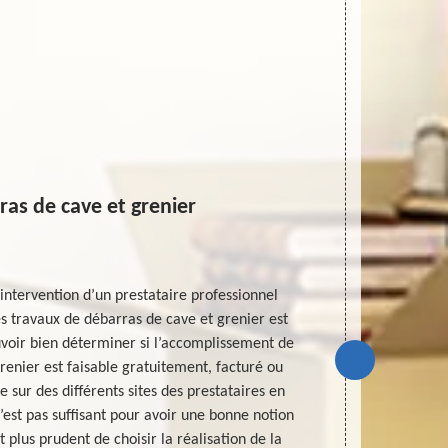
ras de cave et grenier
U
’intervention d’un prestataire professionnel
Une demande
s travaux de débarras de cave et grenier est
cave et gren
uvoir bien déterminer si l’accomplissement de
expert en la 
renier est faisable gratuitement, facturé ou
demandé urg
 sur des différents sites des prestataires en
pour ne pas
’est pas suffisant pour avoir une bonne notion
contrôler 
st plus prudent de choisir la réalisation de la
recommandé