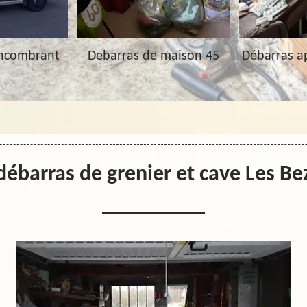
Encombrant
Debarras de maison 45
Débarras a
débarras de grenier et cave Les B