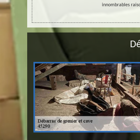
innombrables rais
Dé