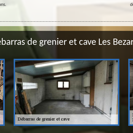
ons.
d
barras de grenier et cave Les Beza