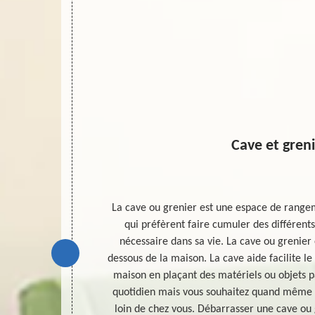
Cave et gren
 une espace à
La cave ou grenier est une espace de rangem
e débarras de
qui préfèrent faire cumuler des différents
rents projets
nécessaire dans sa vie. La cave ou grenier
t et la bonne
dessous de la maison. La cave aide facilite 
r, nous vous
maison en plaçant des matériels ou objets p
restataire
quotidien mais vous souhaitez quand même 
ataire qualifié
loin de chez vous. Débarrasser une cave ou 