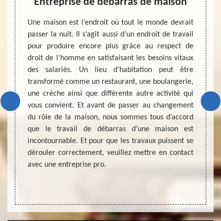
as
Entreprise de débarras de maison
D
ébarras
Une maison est l’endroit où tout le monde devrait
Un dev
e ou un
passer la nuit. Il s’agit aussi d’un endroit de travail
mise e
enser à
pour produire encore plus grâce au respect de
de gre
vis. La
droit de l’homme en satisfaisant les besoins vitaux
duplex
rise de
des salariés. Un lieu d’habitation peut être
d’un 
vre des
transformé comme un restaurant, une boulangerie,
connai
re. Une
une crèche ainsi que différente autre activité qui
de son 
s d’une
vous convient. Et avant de passer au changement
et éga
hez une
du rôle de la maison, nous sommes tous d’accord
bon d
s de la
que le travail de débarras d’une maison est
l’inter
itement
incontournable. Et pour que les travaux puissent se
et aus
dérouler correctement, veuillez mettre en contact
débarr
avec une entreprise pro.
entrepr