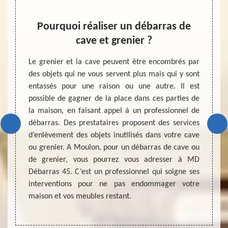
r
Pourquoi réaliser un débarras de
Ent
cave et grenier ?
ctivité
térieur
Le grenier et la cave peuvent être encombrés par
Chers 
 espace
des objets qui ne vous servent plus mais qui y sont
de réa
ail de
entassés pour une raison ou une autre. Il est
grenie
t être
possible de gagner de la place dans ces parties de
déroul
ent de
la maison, en faisant appel à un professionnel de
sans de
la mise
débarras. Des prestataires proposent des services
nous 
demande
d’enlèvement des objets inutilisés dans votre cave
contac
és vous
ou grenier. A Moulon, pour un débarras de cave ou
expert
t et la
de grenier, vous pourrez vous adresser à MD
cave e
 au bon
Débarras 45. C’est un professionnel qui soigne ses
suffi
 temps
interventions pour ne pas endommager votre
garant
maison et vos meubles restant.
interv
suivan