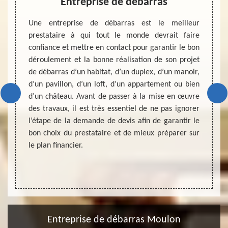
as
Entreprise de débarras
D
ébarras
Une entreprise de débarras est le meilleur
Un dev
e ou un
prestataire à qui tout le monde devrait faire
mise e
enser à
confiance et mettre en contact pour garantir le bon
de gre
vis. La
déroulement et la bonne réalisation de son projet
duplex
rise de
de débarras d’un habitat, d’un duplex, d’un manoir,
d’un 
vre des
d’un pavillon, d’un loft, d’un appartement ou bien
connai
re. Une
d’un château. Avant de passer à la mise en œuvre
de son 
s d’une
des travaux, il est très essentiel de ne pas ignorer
et éga
hez une
l’étape de la demande de devis afin de garantir le
bon d
s de la
bon choix du prestataire et de mieux préparer sur
l’inter
itement
le plan financier.
et aus
débarr
entrepr
Entreprise de débarras Moulon