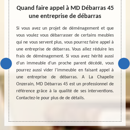
er et
Quand faire appel à MD Débarras 45
Entr
une entreprise de débarras
e pièce
Si vous avez un projet de déménagement et que
La vie
urant la
vous voulez vous débarrasser de certains meubles
d’un n
Pour ne
qui ne vous servent plus, vous pourrez faire appel à
pour t
ilité de
une entreprise de débarras. Vous allez réduire les
des pa
gne sur
frais de déménagement. Si vous avez hérité aussi
recomp
vailler
d’un immeuble d’un proche parent décédé, vous
pour 
’espace
pourrez aussi vider l’immeuble en faisant appel à
change
ve peut
une entreprise de débarras. A La Chapelle
de réa
juste de
Onzerain, MD Débarras 45 est un professionnel de
de vou
ataire
référence grâce à la qualité de ses interventions.
maison
meilleur
Contactez-le pour plus de de détails.
entrep
dérou
grenier