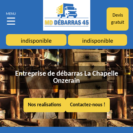
MENU
Devis
gratuit
indisponible
indisponible
Entreprise de débarras La Chapelle
Onzerain
Nos realisations
Contactez-nous !