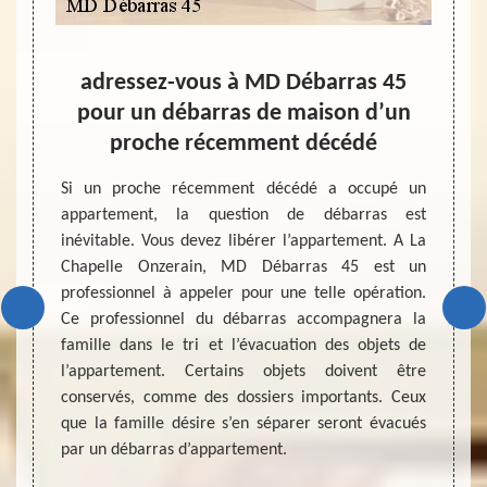
 45
adressez-vous à MD Débarras 45
De
pour un débarras de maison d’un
Les t
proche récemment décédé
activi
pas ma
 vous a
Si un proche récemment décédé a occupé un
suffis
libérer
appartement, la question de débarras est
équipe
liser à
inévitable. Vous devez libérer l’appartement. A La
le bon
e. À La
Chapelle Onzerain, MD Débarras 45 est un
travau
esser à
professionnel à appeler pour une telle opération.
de vo
nel en
Ce professionnel du débarras accompagnera la
profes
érience
famille dans le tri et l’évacuation des objets de
de vot
 objets
l’appartement. Certains objets doivent être
la mis
plus de
conservés, comme des dossiers importants. Ceux
réalis
hapelle
que la famille désire s’en séparer seront évacués
par un débarras d’appartement.